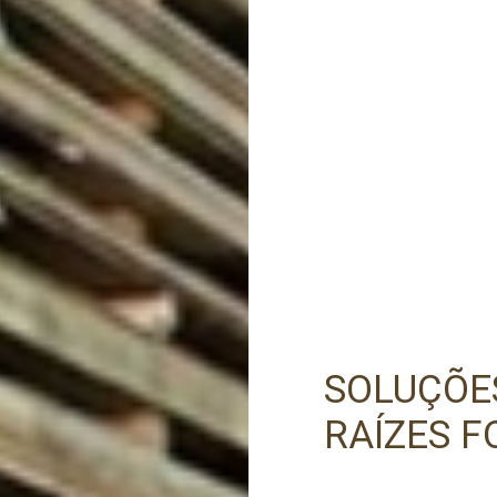
PRECISA DE AJUDA?
Comece por escrever aqui o que procura.
SOLUÇÕE
RAÍZES F