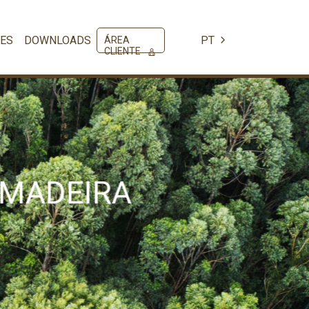
ES
DOWNLOADS
PT
ÁREA
CLIENTE
 MADEIRA