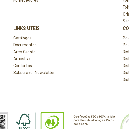
Fornecedores
Fol
Fol
Orl
Sa
LINKS ÚTEIS
CO
Catálogos
Pol
Documentos
Pol
Área Cliente
Dis
Amostras
Dis
Contactos
Dis
Subscrever Newsletter
Dis
Dis