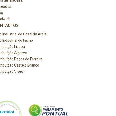
ha de madeira
heados
as
ndwich
NTACTOS
o Industrial do Casal da Areia
o Industrial do Facho
tribuição Lisboa
tribuição Algarve
tribuição Paços de Ferreira
tribuição Castelo Branco
tribuição Viseu