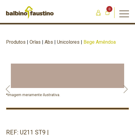
0
Produtos
|
Orlas
|
Abs
|
Unicolores
|
Bege Amêndoa
Previous
Nex
*Imagem meramente ilustrativa.
REF: U211 ST9 |