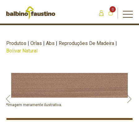
0
Produtos
|
Orlas
|
Abs
|
Reproduções De Madeira
|
Bolivar Natural
Previous
Nex
*Imagem meramente ilustrativa.