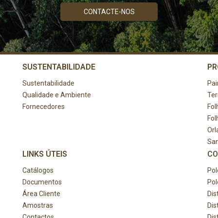
CONTACTE-NOS
SUSTENTABILIDADE
PR
Sustentabilidade
Pai
Qualidade e Ambiente
Te
Fornecedores
Fol
Fol
Orl
Sa
LINKS ÚTEIS
CO
Catálogos
Pol
Documentos
Pol
Área Cliente
Dis
Amostras
Dis
Contactos
Dis