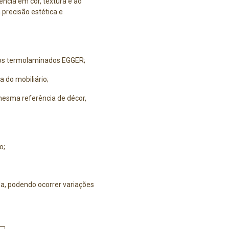
cia em cor, textura e ao
 precisão estética e
 os termolaminados EGGER;
a do mobiliário;
esma referência de décor,
o;
a, podendo ocorrer variações