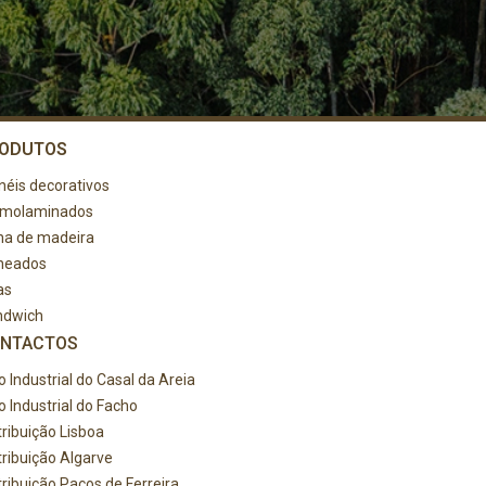
ODUTOS
néis decorativos
rmolaminados
ha de madeira
heados
as
ndwich
NTACTOS
o Industrial do Casal da Areia
o Industrial do Facho
tribuição Lisboa
tribuição Algarve
tribuição Paços de Ferreira