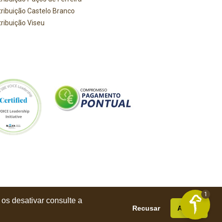
tribuição Castelo Branco
tribuição Viseu
1
os desativar consulte a
Recusar
Aceitar
 Todos os direitos reservados / Desenvolvido por
S4