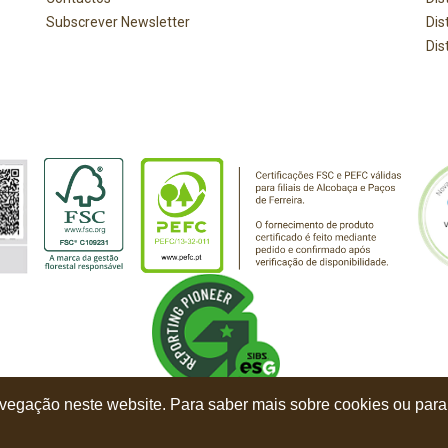
Subscrever Newsletter
Dis
Dis
vegação neste website. Para saber mais sobre cookies ou para 
|
Política de Cookies |
Livro de Reclamações |
© Balbino & Faustino 2026