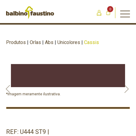
0
Produtos
|
Orlas
|
Abs
|
Unicolores
|
Cassis
Previous
Nex
*Imagem meramente ilustrativa.
REF: U444 ST9 |