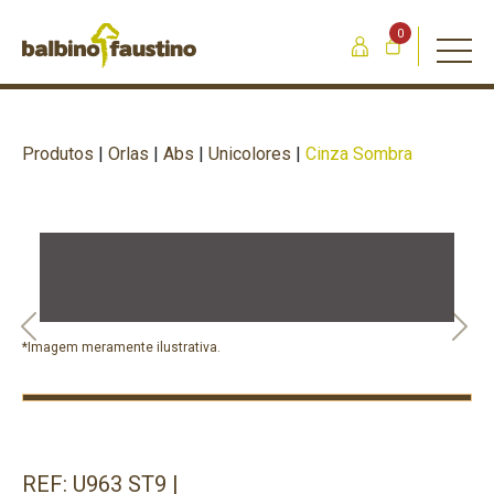
0
Produtos
|
Orlas
|
Abs
|
Unicolores
|
Cinza Sombra
Previous
Nex
*Imagem meramente ilustrativa.
REF: U963 ST9 |