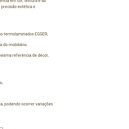
cia em cor, textura e ao
 precisão estética e
 os termolaminados EGGER;
a do mobiliário;
esma referência de décor,
o;
a, podendo ocorrer variações