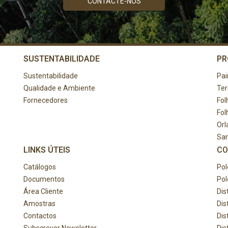
CONTACTE-NOS
SUSTENTABILIDADE
PR
Sustentabilidade
Pai
Qualidade e Ambiente
Te
Fornecedores
Fol
Fol
Orl
Sa
LINKS ÚTEIS
CO
Catálogos
Pol
Documentos
Pol
Área Cliente
Dis
Amostras
Dis
Contactos
Dis
Subscrever Newsletter
Dis