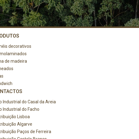
ODUTOS
néis decorativos
rmolaminados
ha de madeira
heados
as
ndwich
NTACTOS
o Industrial do Casal da Areia
o Industrial do Facho
tribuição Lisboa
tribuição Algarve
tribuição Paços de Ferreira
tribuição Castelo Branco