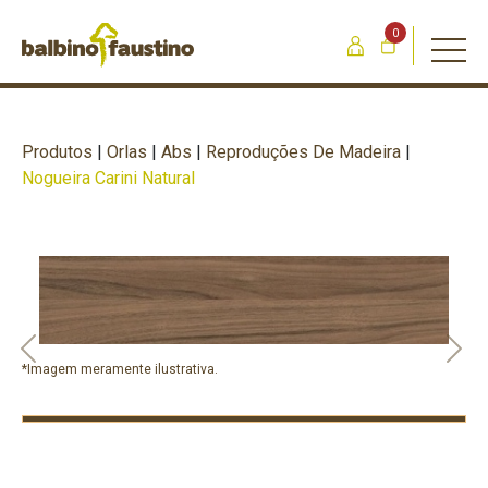
0
Produtos
|
Orlas
|
Abs
|
Reproduções De Madeira
|
Nogueira Carini Natural
Previous
Nex
*Imagem meramente ilustrativa.