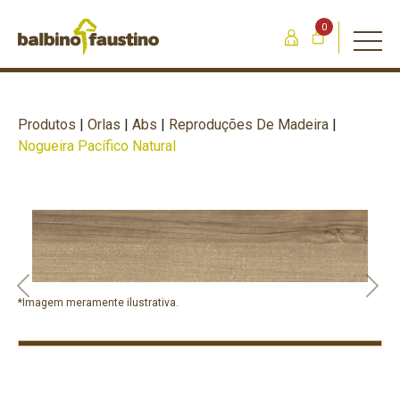
0
Produtos
|
Orlas
|
Abs
|
Reproduções De Madeira
|
Nogueira Pacífico Natural
Previous
Nex
*Imagem meramente ilustrativa.