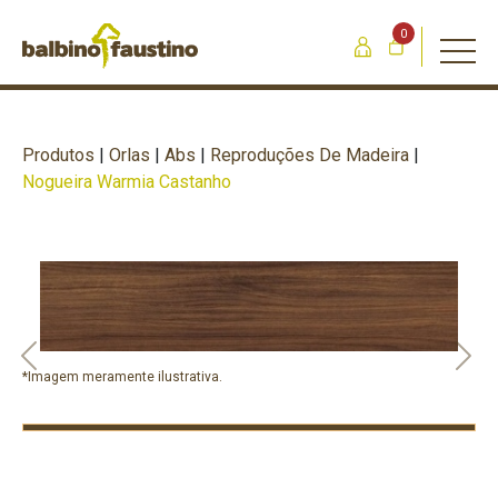
0
Produtos
|
Orlas
|
Abs
|
Reproduções De Madeira
|
Nogueira Warmia Castanho
Previous
Nex
*Imagem meramente ilustrativa.