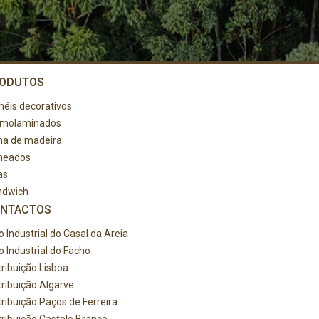
ODUTOS
néis decorativos
rmolaminados
ha de madeira
heados
as
ndwich
NTACTOS
o Industrial do Casal da Areia
o Industrial do Facho
tribuição Lisboa
tribuição Algarve
tribuição Paços de Ferreira
tribuição Castelo Branco