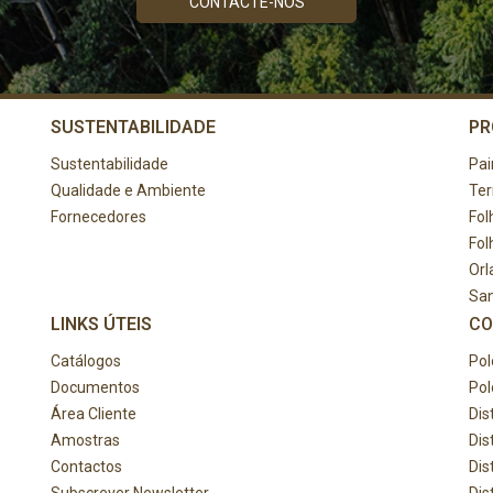
CONTACTE-NOS
SUSTENTABILIDADE
PR
Sustentabilidade
Pai
Qualidade e Ambiente
Te
Fornecedores
Fol
Fol
Orl
Sa
LINKS ÚTEIS
CO
Catálogos
Pol
Documentos
Pol
Área Cliente
Dis
Amostras
Dis
Contactos
Dis
Subscrever Newsletter
Dis