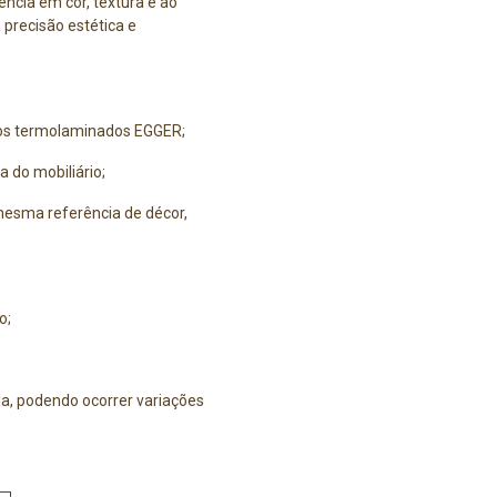
cia em cor, textura e ao
 precisão estética e
 os termolaminados EGGER;
a do mobiliário;
esma referência de décor,
o;
a, podendo ocorrer variações