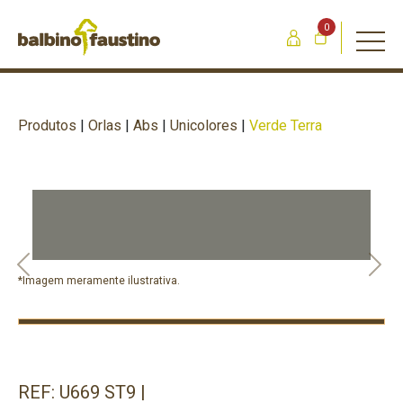
0
Produtos
|
Orlas
|
Abs
|
Unicolores
|
Verde Terra
Previous
Nex
*Imagem meramente ilustrativa.
REF: U669 ST9 |