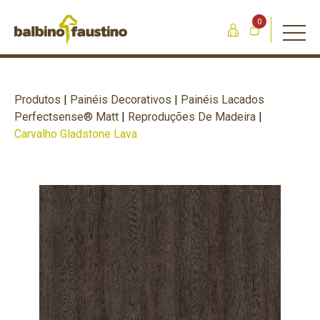
0
Produtos
|
Painéis Decorativos
|
Painéis Lacados
Perfectsense® Matt
|
Reproduções De Madeira
|
Carvalho Gladstone Lava