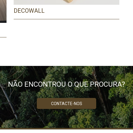
DECOWALL
NÃO ENCONTROU O QUE PROCURA?
PRECISA DE AJUDA?
Comece por escrever aqui o que procura.
CONTACTE-NOS