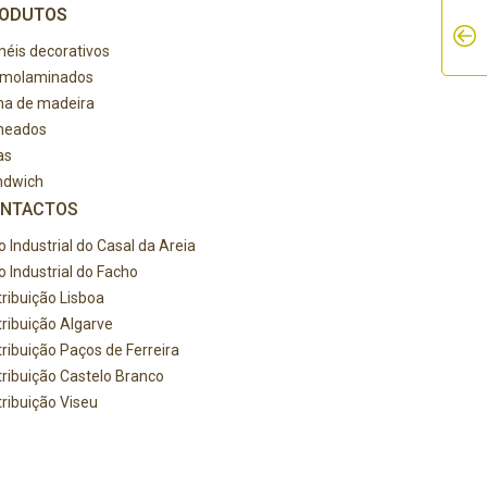
ODUTOS
néis decorativos
rmolaminados
ha de madeira
heados
as
ndwich
NTACTOS
o Industrial do Casal da Areia
o Industrial do Facho
tribuição Lisboa
tribuição Algarve
tribuição Paços de Ferreira
tribuição Castelo Branco
tribuição Viseu