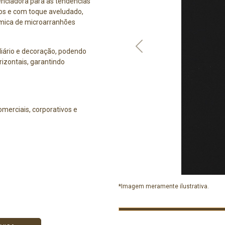
enciadora para as tendências
os e com toque aveludado,
rmica de microarranhões
Previous
liário e decoração, podendo
rizontais, garantindo
omerciais, corporativos e
*Imagem meramente ilustrativa.