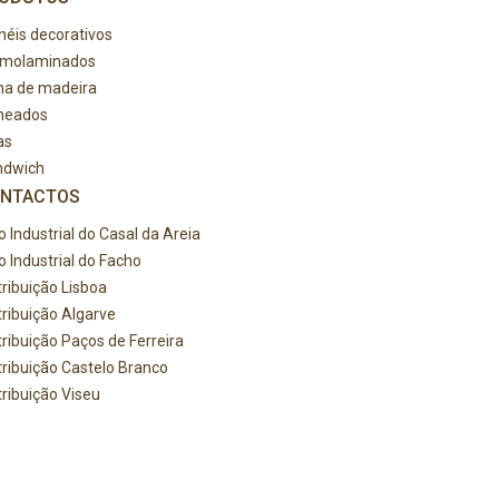
néis decorativos
rmolaminados
ha de madeira
heados
as
ndwich
NTACTOS
o Industrial do Casal da Areia
o Industrial do Facho
tribuição Lisboa
tribuição Algarve
tribuição Paços de Ferreira
tribuição Castelo Branco
tribuição Viseu