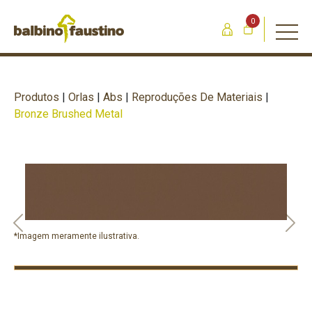
0
Produtos
|
Orlas
|
Abs
|
Reproduções De Materiais
|
Bronze Brushed Metal
Previous
Nex
*Imagem meramente ilustrativa.