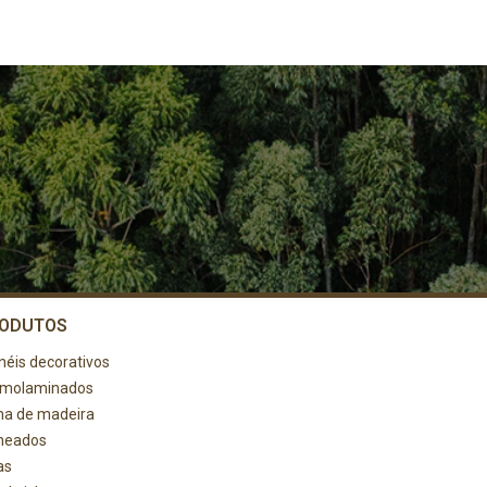
ODUTOS
néis decorativos
rmolaminados
ha de madeira
heados
as