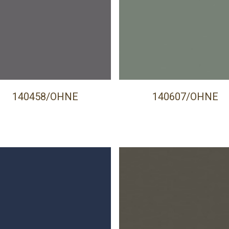
140458/OHNE
140607/OHNE
PRECISA DE AJUDA?
Comece por escrever aqui o que procura.