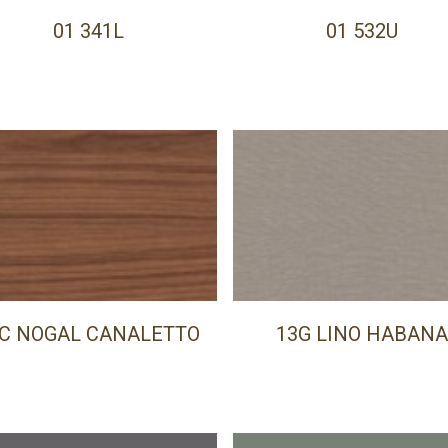
01 341L
01 532U
C NOGAL CANALETTO
13G LINO HABAN