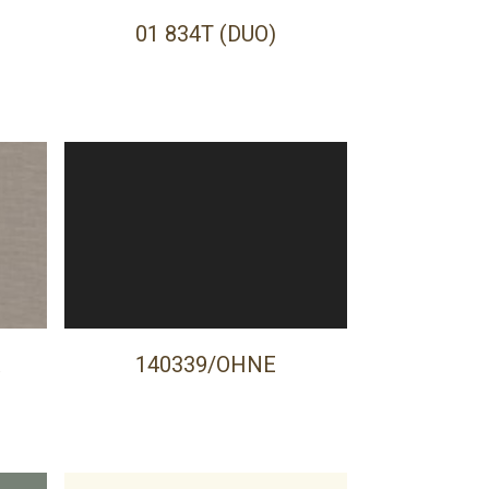
01 834T (DUO)
A
140339/OHNE