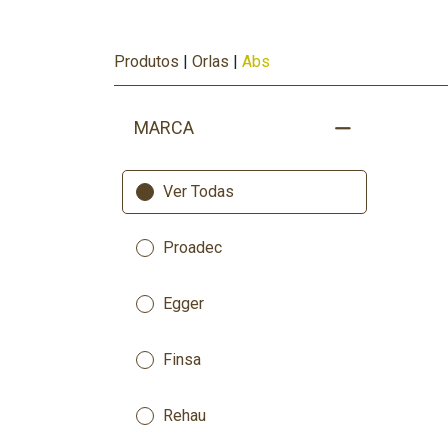
Produtos
|
Orlas
|
Abs
MARCA
Ver Todas
Proadec
Egger
Finsa
Rehau