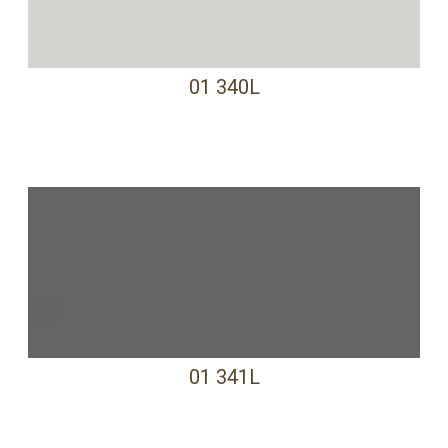
01 340L
01 341L