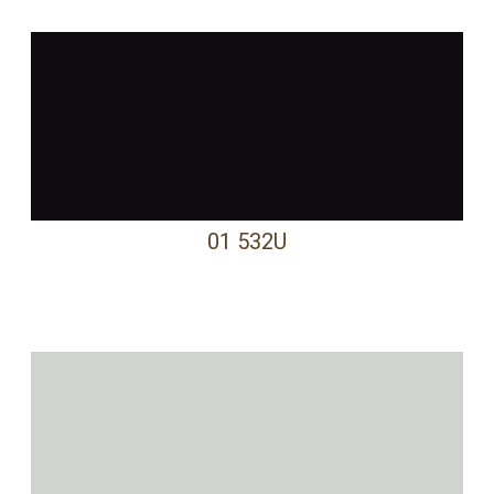
01 532U