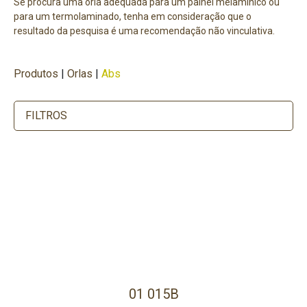
Se procura uma orla adequada para um painel melamínico ou
para um termolaminado, tenha em consideração que o
resultado da pesquisa é uma recomendação não vinculativa.
Produtos
|
Orlas
|
Abs
FILTROS
01 015B