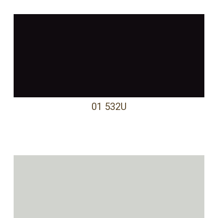
01 532U