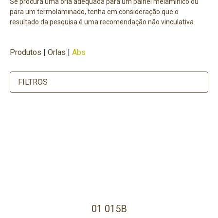
Se procura uma orla adequada para um painel melamínico ou
para um termolaminado, tenha em consideração que o
resultado da pesquisa é uma recomendação não vinculativa.
Produtos
|
Orlas
|
Abs
FILTROS
01 015B