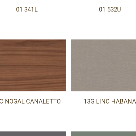
01 341L
01 532U
C NOGAL CANALETTO
13G LINO HABAN