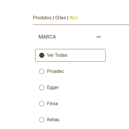
Produtos
|
Orlas
|
Abs
MARCA
Ver Todas
Proadec
Egger
Finsa
Rehau