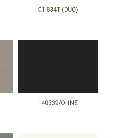
01 834T (DUO)
A
140339/OHNE