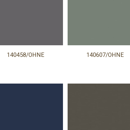
140458/OHNE
140607/OHNE
PRECISA DE AJUDA?
Comece por escrever aqui o que procura.